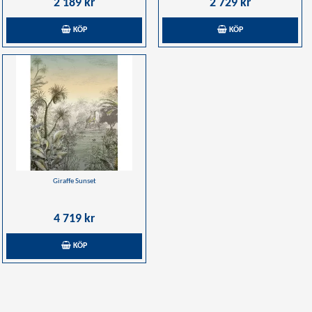
2 189 kr
2 729 kr
KÖP
KÖP
Giraffe Sunset
4 719 kr
KÖP