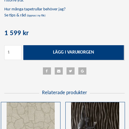
i större yta.
Hur många tapetrullar behöver jag?
Se tips & råd
(öppnas i ny flik)
1 599 kr
LÄGG I VARUKORGEN
Relaterade produkter