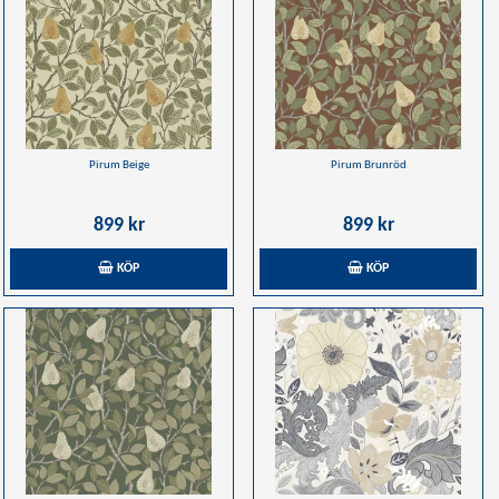
Pirum Beige
Pirum Brunröd
899 kr
899 kr
KÖP
KÖP