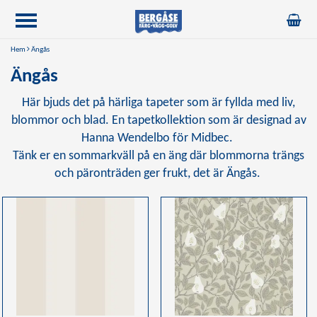
Hem
Ängås
Ängås
Här bjuds det på härliga tapeter som är fyllda med liv,
blommor och blad. En tapetkollektion som är designad av
Hanna Wendelbo för Midbec.
Tänk er en sommarkväll på en äng där blommorna trängs
och päronträden ger frukt, det är Ängås.