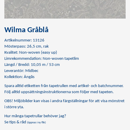
Wilma Gråblå
Artikelnummer: 13126
Mösterpass: 26,5 cm, rak
Kvalitet: Non-woven (easy up)
Limrekommendation:
Non-woven tapetlim
Längd / Bredd: 10,05 m / 53 cm
Leverantör: Midbec
Kollektion: Ängås
Spara alltid etiketten från tapetrullen med artikel- och batchnummer.
Följ alltid uppsättningsinstruktionerna som följer med tapeten.
OBS! Miljöbilder kan visas i andra färgställningar för att visa mönstret
i större yta.
Hur många tapetrullar behöver jag?
Se tips & råd
(öppnas i ny flik)