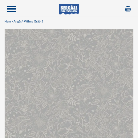
Hem
Ängås
Wilma Gråblå