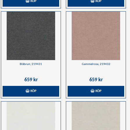
KÖP
KÖP
Blåbrun, 219431
Gammelrosa, 219432
659 kr
659 kr
KÖP
KÖP