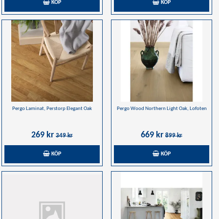
KÖP
KÖP
Pergo Laminat, Perstorp Elegant Oak
Pergo Wood Northern Light Oak, Lofoten
269 kr
669 kr
349 kr
899 kr
KÖP
KÖP