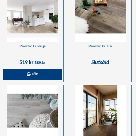
Maxwear, Ek Greige
Maxwear, Ek Dusk
519 kr
Slutsåld
589 kr
KÖP