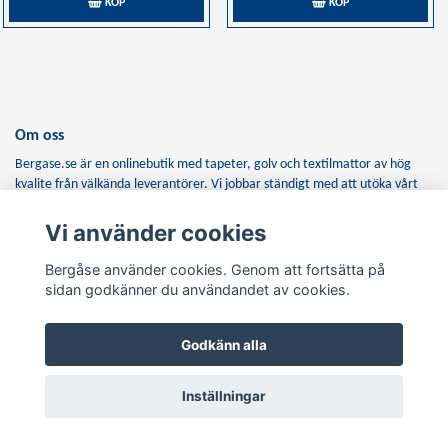
KÖP
KÖP
Om oss
Bergase.se är en onlinebutik med tapeter, golv och textilmattor av hög
kvalite från välkända leverantörer. Vi jobbar ständigt med att utöka vårt
sortiment för att se till våra kunders behov. Saknar ni någon produkt så
kontakta oss.
Vi använder cookies
Betalsätt
Bergåse använder cookies. Genom att fortsätta på
Säkerhet kommer först hos oss. Därför kan du som kund alltid känna dig
sidan godkänner du användandet av cookies.
trygg och säker när du handlar hos oss. Vi använder följande betalsätt.
Godkänn alla
Vi finns här
Inställningar
Har du önskemål, funderingar eller bara vill komma i kontakt med oss?
Ring eller maila oss, så svarar vi så fort vi bara kan.
Telefon: 042-262545