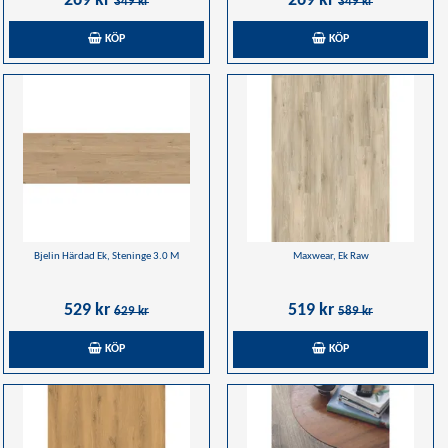
269 kr
269 kr
349 kr
349 kr
KÖP
KÖP
Bjelin Härdad Ek, Steninge 3.0 M
Maxwear, Ek Raw
529 kr
519 kr
629 kr
589 kr
KÖP
KÖP