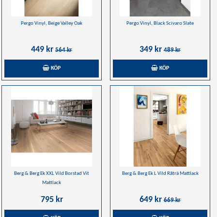
Pergo Vinyl, Beige Valley Oak
Pergo Vinyl, Black Scivaro Slate
449 kr
349 kr
564 kr
489 kr
KÖP
KÖP
Berg & Berg Ek XXL Vild Borstad Vit
Berg & Berg Ek L Vild Råträ Mattlack
Mattlack
795 kr
649 kr
669 kr