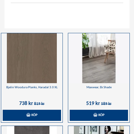
Bjelin Woodura Planks, Haradal 3.0 XL
Maxwear, Ek Shade
738 kr
519 kr
819 kr
589 kr
KÖP
KÖP