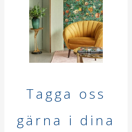
Tagga oss
gär
n
a i din
a