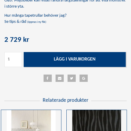
OBS! Miljöbilder kan visas i andra färgställningar för att visa mönstret
i större yta.
Hur många tapetrullar behöver jag?
Se tips & råd
(öppnas i ny flik)
2 729 kr
LÄGG I VARUKORGEN
Relaterade produkter