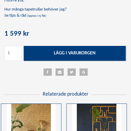
i större yta.
Hur många tapetrullar behöver jag?
Se tips & råd
(öppnas i ny flik)
1 599 kr
LÄGG I VARUKORGEN
Relaterade produkter