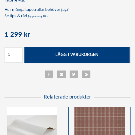
i större yta.
Hur många tapetrullar behöver jag?
Se tips & råd
(öppnas i ny flik)
1 299 kr
LÄGG I VARUKORGEN
Relaterade produkter