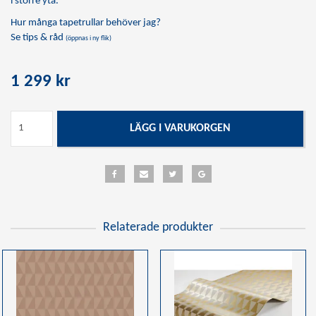
i större yta.
Hur många tapetrullar behöver jag?
Se tips & råd
(öppnas i ny flik)
1 299 kr
LÄGG I VARUKORGEN
Relaterade produkter