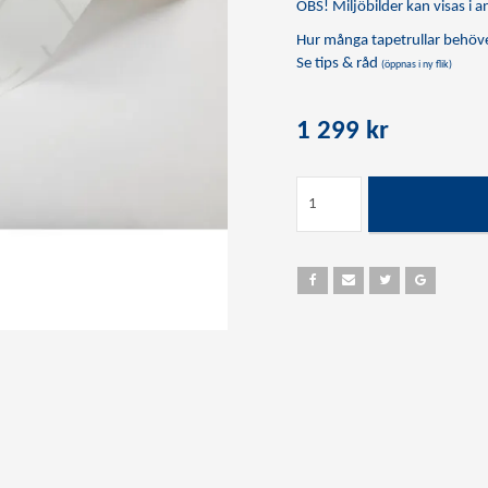
OBS! Miljöbilder kan visas i an
Hur många tapetrullar behöve
Se tips & råd
(öppnas i ny flik)
1 299 kr