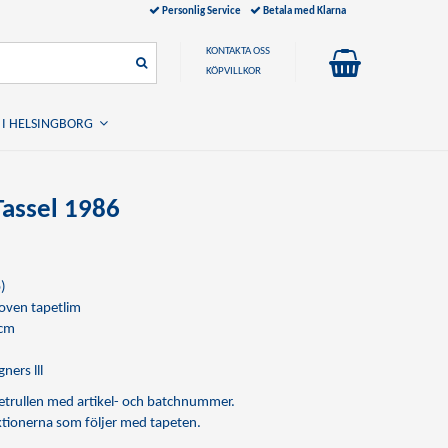
Personlig Service
Betala med Klarna
KONTAKTA OSS
KÖPVILLKOR
 I HELSINGBORG
Tassel 1986
)
ven tapetlim
 cm
ners lll
apetrullen med artikel- och batchnummer.
uktionerna som följer med tapeten.