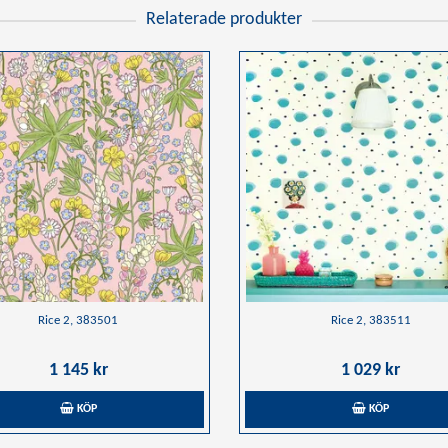
Relaterade produkter
Rice 2, 383501
Rice 2, 383511
1 145 kr
1 029 kr
KÖP
KÖP