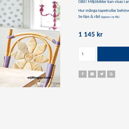
OBS! Miljöbilder kan visas i an
Hur många tapetrullar behöve
Se tips & råd
(öppnas i ny flik)
1 145 kr