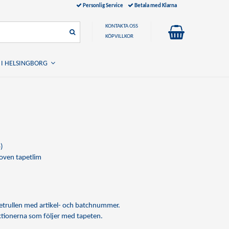
Personlig Service
Betala med Klarna
KONTAKTA OSS
KÖPVILLKOR
 I HELSINGBORG
)
ven tapetlim
apetrullen med artikel- och batchnummer.
uktionerna som följer med tapeten.