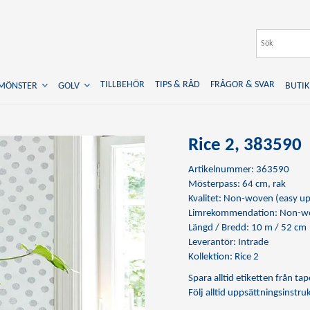
TILLBEHÖR
TIPS & RÅD
FRÅGOR & SVAR
TMÖNSTER
GOLV
BUTIK
Rice 2, 383590
Artikelnummer: 363590
Mösterpass: 64 cm, rak
Kvalitet: Non-woven (easy up
Limrekommendation:
Non-wo
Längd / Bredd: 10 m / 52 cm
Leverantör: Intrade
Kollektion: Rice 2
Spara alltid etiketten från t
Följ alltid uppsättningsinstr