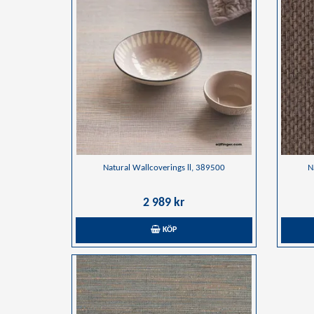
Natural Wallcoverings ll, 389500
N
2 989 kr
KÖP