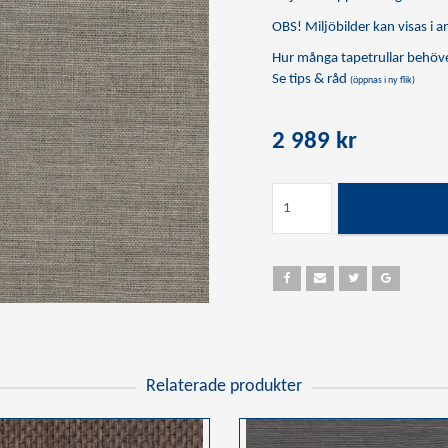
OBS! Miljöbilder kan visas i an
Hur många tapetrullar behöve
Se tips & råd
(öppnas i ny flik)
2 989 kr
Relaterade produkter