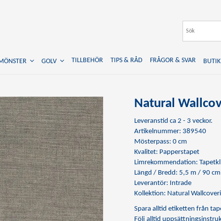
TILLBEHÖR
TIPS & RÅD
FRÅGOR & SVAR
TMÖNSTER
GOLV
BUTIK
Natural Wallcov
Leveranstid ca 2 - 3 veckor.
Artikelnummer: 389540
Mösterpass: 0 cm
Kvalitet: Papperstapet
Limrekommendation:
Tapetkl
Längd / Bredd: 5,5 m / 90 cm
Leverantör: Intrade
Kollektion: Natural Wallcoveri
Spara alltid etiketten från t
Följ alltid uppsättningsinstr