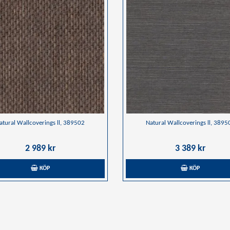
atural Wallcoverings ll, 389502
Natural Wallcoverings ll, 3895
2 989 kr
3 389 kr
KÖP
KÖP