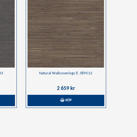
03
Natural Wallcoverings ll, 389512
2 659 kr
KÖP