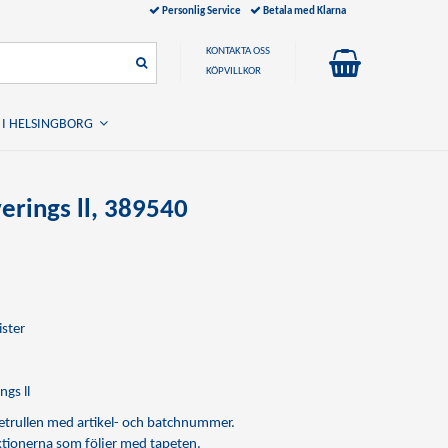
Personlig Service
Betala med Klarna
KONTAKTA OSS
KÖPVILLKOR
 I HELSINGBORG
erings ll, 389540
ister
ngs ll
apetrullen med artikel- och batchnummer.
uktionerna som följer med tapeten.