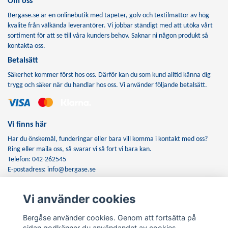
Om oss
Bergase.se är en onlinebutik med tapeter, golv och textilmattor av hög
kvalite från välkända leverantörer. Vi jobbar ständigt med att utöka vårt
sortiment för att se till våra kunders behov. Saknar ni någon produkt så
kontakta oss.
Betalsätt
Säkerhet kommer först hos oss. Därför kan du som kund alltid känna dig
trygg och säker när du handlar hos oss. Vi använder följande betalsätt.
Vi finns här
Har du önskemål, funderingar eller bara vill komma i kontakt med oss?
Ring eller maila oss, så svarar vi så fort vi bara kan.
Telefon: 042-262545
E-postadress:
info@bergase.se
Vi använder cookies
Anmäl dig till vårt nyhetsbrev
Bergåse använder cookies. Genom att fortsätta på
Prenumerera
sidan godkänner du användandet av cookies.