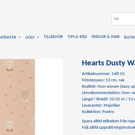
TILLBEHÖR
TIPS & RÅD
FRÅGOR & SVAR
TMÖNSTER
GOLV
BUTIK
Hearts Dusty W
Artikelnummer: 148-01
Mösterpass: 53 cm, rak
Kvalitet: Non-woven (easy up
Limrekommendation:
Non- w
Längd / Bredd: 10,05 m / 53
Leverantör: Majvillan
Kollektion: Poetry
Spara alltid etiketten från t
Följ alltid uppsättningsinstr