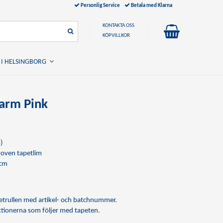
Personlig Service
Betala med Klarna
KONTAKTA OSS
KÖPVILLKOR
 I HELSINGBORG
arm Pink
)
oven tapetlim
 cm
apetrullen med artikel- och batchnummer.
uktionerna som följer med tapeten.