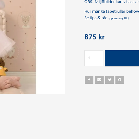
OBS! Miljöbilder kan visas i an
Hur många tapetrullar behöve
Se tips & råd
(öppnas i ny flik)
875 kr