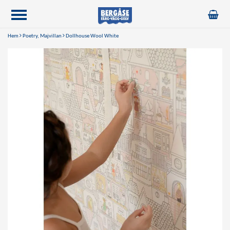
Hem
Poetry, Majvillan
Dollhouse Wool White