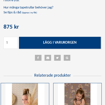
i större yta.
Hur många tapetrullar behöver jag?
Se tips & råd
(öppnas i ny flik)
875 kr
LÄGG I VARUKORGEN
Relaterade produkter