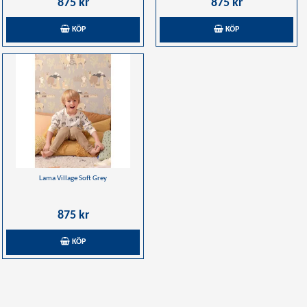
875 kr
875 kr
KÖP
KÖP
Lama Village Soft Grey
875 kr
KÖP