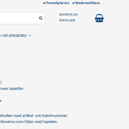
Personlig Service
Betala med Klarna
KONTAKTA OSS
KÖPVILLKOR
 I HELSINGBORG
)
ven tapetlim
e
apetrullen med artikel- och batchnummer.
uktionerna som följer med tapeten.