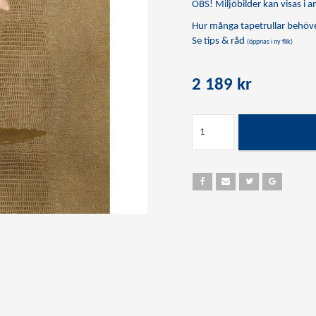
OBS! Miljöbilder kan visas i an
Hur många tapetrullar behöve
Se tips & råd
(öppnas i ny flik)
2 189 kr