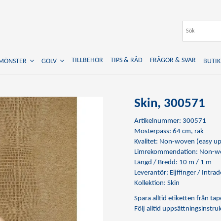
TILLBEHÖR
TIPS & RÅD
FRÅGOR & SVAR
TMÖNSTER
GOLV
BUTIK
Skin, 300571
Artikelnummer: 300571
Mösterpass: 64 cm, rak
Kvalitet: Non-woven (easy up
Limrekommendation:
Non-wo
Längd / Bredd: 10 m / 1 m
Leverantör: Eijffinger / Intrad
Kollektion: Skin
Spara alltid etiketten från t
Följ alltid uppsättningsinstr