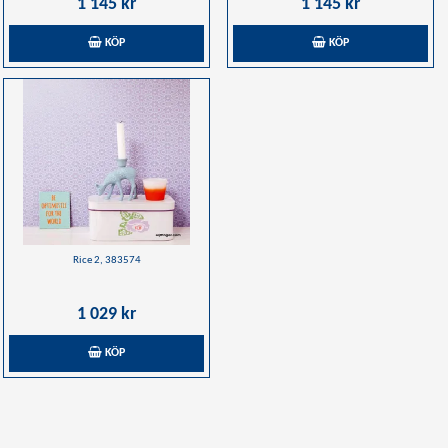
1 145 kr
1 145 kr
KÖP
KÖP
Rice 2, 383574
1 029 kr
KÖP