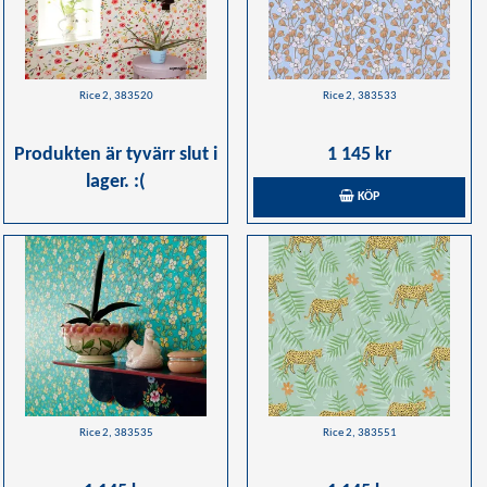
Rice 2, 383520
Rice 2, 383533
Produkten är tyvärr slut i
1 145 kr
lager. :(
KÖP
Rice 2, 383535
Rice 2, 383551