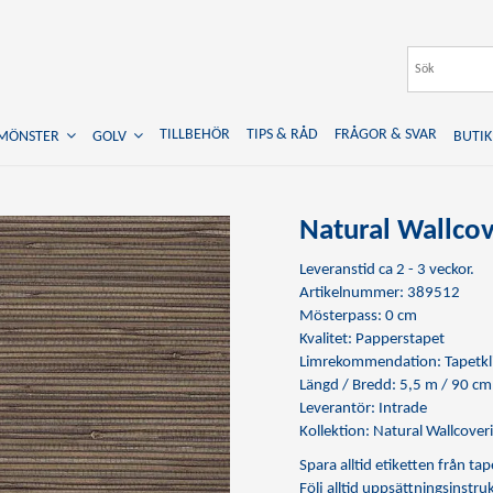
TILLBEHÖR
TIPS & RÅD
FRÅGOR & SVAR
TMÖNSTER
GOLV
BUTIK
Natural Wallcov
Leveranstid ca 2 - 3 veckor.
Artikelnummer: 389512
Mösterpass: 0 cm
Kvalitet: Papperstapet
Limrekommendation:
Tapetkl
Längd / Bredd: 5,5 m / 90 cm
Leverantör: Intrade
Kollektion: Natural Wallcoveri
Spara alltid etiketten från t
Följ alltid uppsättningsinstr