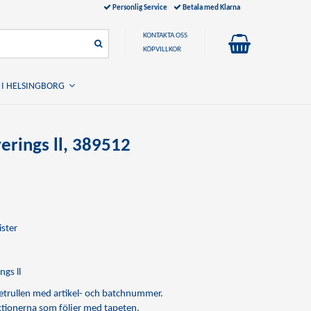
Personlig Service
Betala med Klarna
KONTAKTA OSS
KÖPVILLKOR
 I HELSINGBORG
erings ll, 389512
ister
ngs ll
apetrullen med artikel- och batchnummer.
uktionerna som följer med tapeten.