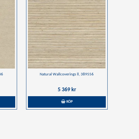
36
Natural Wallcoverings ll, 389556
5 369 kr
KÖP