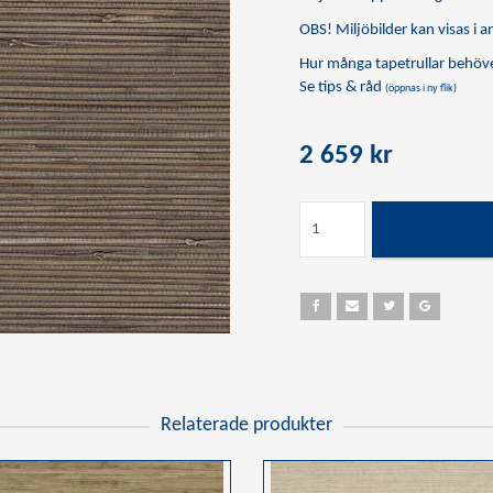
OBS! Miljöbilder kan visas i an
Hur många tapetrullar behöve
Se tips & råd
(öppnas i ny flik)
2 659 kr
Relaterade produkter