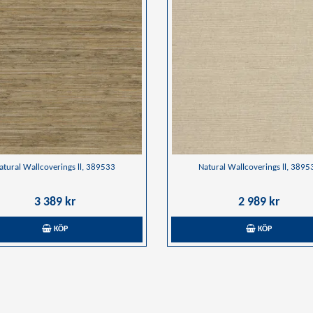
atural Wallcoverings ll, 389533
Natural Wallcoverings ll, 3895
3 389 kr
2 989 kr
KÖP
KÖP