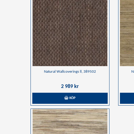
Natural Wallcoverings ll, 389502
N
2 989 kr
KÖP