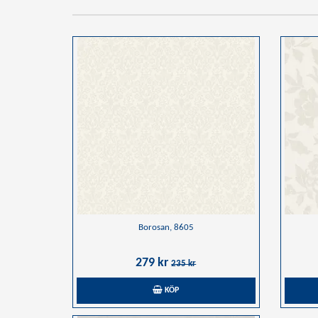
Borosan, 8605
279 kr
235 kr
KÖP