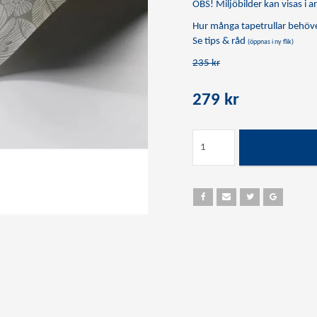
OBS! Miljöbilder kan visas i an
Hur många tapetrullar behöve
Se tips & råd
(öppnas i ny flik)
235 kr
279 kr