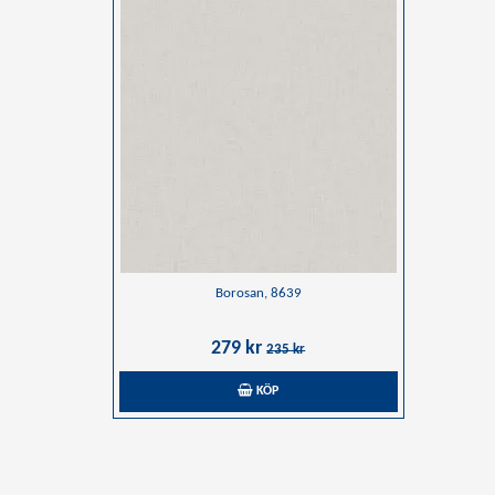
Borosan, 8639
279 kr
235 kr
KÖP