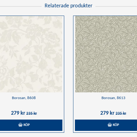
Relaterade produkter
Borosan, 8608
Borosan, 8613
279 kr
279 kr
235 kr
235 kr
KÖP
KÖP