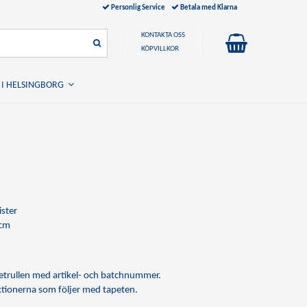
Personlig Service
Betala med Klarna
KONTAKTA OSS
KÖPVILLKOR
 I HELSINGBORG
ister
 cm
apetrullen med artikel- och batchnummer.
uktionerna som följer med tapeten.