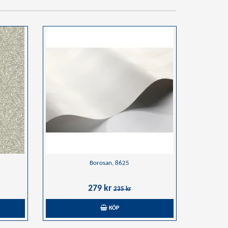
Borosan, 8625
279 kr
235 kr
KÖP