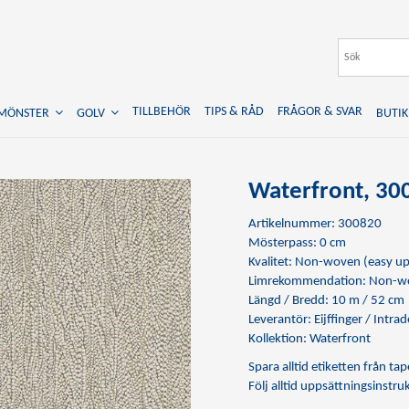
TILLBEHÖR
TIPS & RÅD
FRÅGOR & SVAR
TMÖNSTER
GOLV
BUTIK
Waterfront, 30
Artikelnummer: 300820
Mösterpass: 0 cm
Kvalitet: Non-woven (easy up
Limrekommendation:
Non-wo
Längd / Bredd: 10 m / 52 cm
Leverantör: Eijffinger / Intrad
Kollektion: Waterfront
Spara alltid etiketten från t
Följ alltid uppsättningsinstr