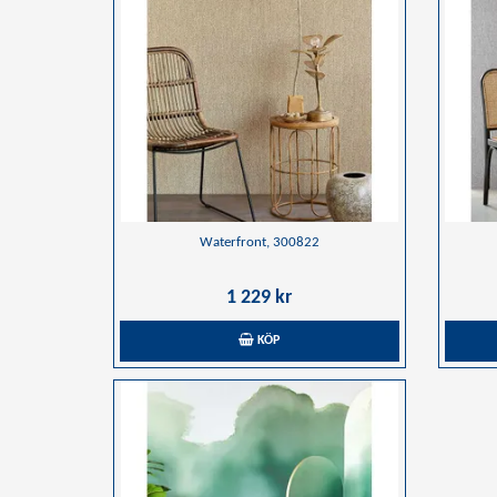
Waterfront, 300822
1 229 kr
KÖP