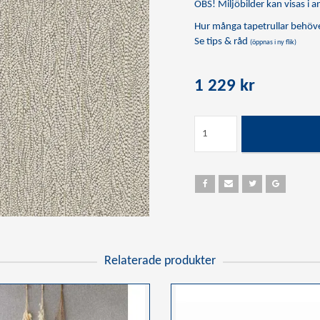
OBS! Miljöbilder kan visas i an
Hur många tapetrullar behöve
Se tips & råd
(öppnas i ny flik)
1 229 kr
Relaterade produkter