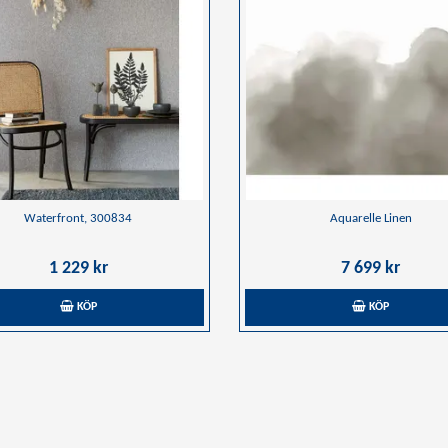
Waterfront, 300834
Aquarelle Linen
1 229 kr
7 699 kr
KÖP
KÖP