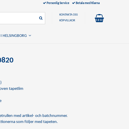
Personlig Service
Betala med Klarna
KONTAKTA OSS
KÖPVILLKOR
 I HELSINGBORG
0820
)
ven tapetlim
e
apetrullen med artikel- och batchnummer.
uktionerna som följer med tapeten.