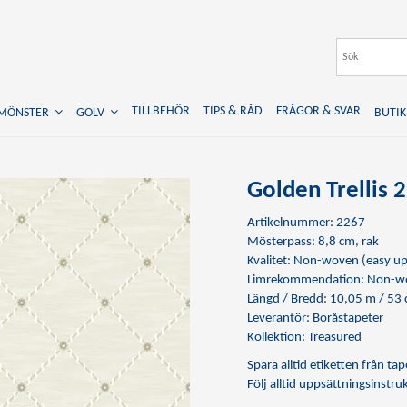
TILLBEHÖR
TIPS & RÅD
FRÅGOR & SVAR
TMÖNSTER
GOLV
BUTIK
Golden Trellis 
Artikelnummer: 2267
Mösterpass: 8,8 cm, rak
Kvalitet: Non-woven (easy up
Limrekommendation:
Non-wo
Längd / Bredd: 10,05 m / 53
Leverantör: Boråstapeter
Kollektion: Treasured
Spara alltid etiketten från t
Följ alltid uppsättningsinstr