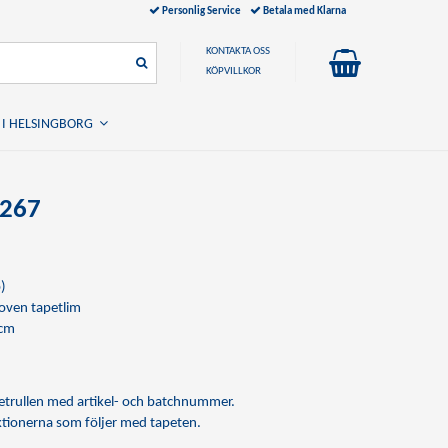
Personlig Service
Betala med Klarna
KONTAKTA OSS
KÖPVILLKOR
 I HELSINGBORG
2267
)
ven tapetlim
 cm
apetrullen med artikel- och batchnummer.
uktionerna som följer med tapeten.