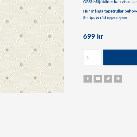
OBS! Miljöbilder kan visas i an
Hur många tapetrullar behöve
Se tips & råd
(öppnas i ny flik)
699 kr