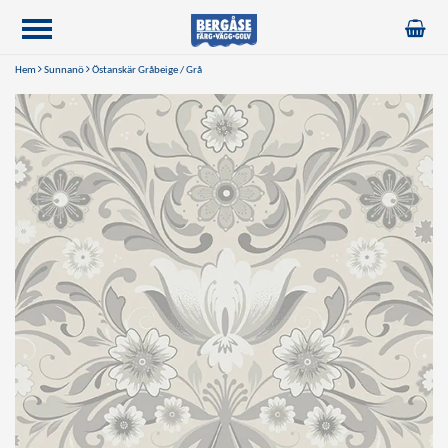
Hem
Sunnanö
Östanskär Gråbeige / Grå