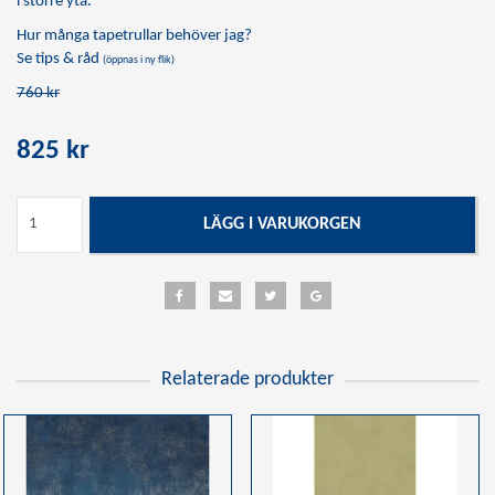
i större yta.
Hur många tapetrullar behöver jag?
Se tips & råd
(öppnas i ny flik)
760 kr
825 kr
LÄGG I VARUKORGEN
Relaterade produkter