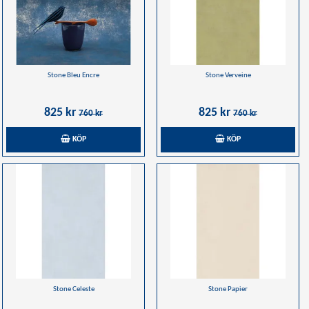
Stone Bleu Encre
Stone Verveine
825 kr
825 kr
760 kr
760 kr
KÖP
KÖP
Stone Celeste
Stone Papier