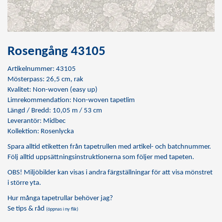
Rosengång 43105
Artikelnummer: 43105
Mösterpass: 26,5 cm, rak
Kvalitet: Non-woven (easy up)
Limrekommendation:
Non-woven tapetlim
Längd / Bredd: 10,05 m / 53 cm
Leverantör: Midbec
Kollektion: Rosenlycka
Spara alltid etiketten från tapetrullen med artikel- och batchnummer.
Följ alltid uppsättningsinstruktionerna som följer med tapeten.
OBS! Miljöbilder kan visas i andra färgställningar för att visa mönstret
i större yta.
Hur många tapetrullar behöver jag?
Se tips & råd
(öppnas i ny flik)