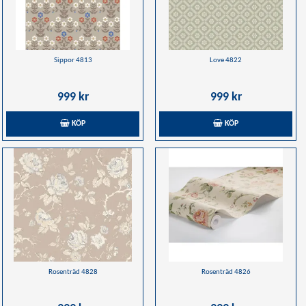
Sippor 4813
Love 4822
999 kr
999 kr
KÖP
KÖP
Rosenträd 4828
Rosenträd 4826