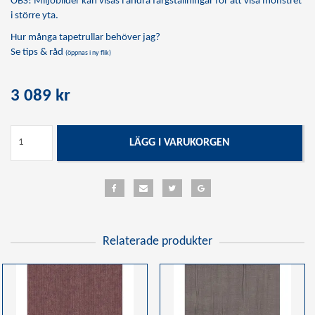
OBS! Miljöbilder kan visas i andra färgställningar för att visa mönstret
i större yta.
Hur många tapetrullar behöver jag?
Se tips & råd
(öppnas i ny flik)
3 089 kr
LÄGG I VARUKORGEN
Relaterade produkter