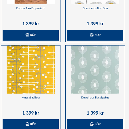
Cotton Tree Emporium
Grasslands Bon Bon
1 399 kr
1 399 kr
KÖP
KÖP
Muscat Yellow
Dewdrops Eucalyptus
1 399 kr
1 399 kr
KÖP
KÖP