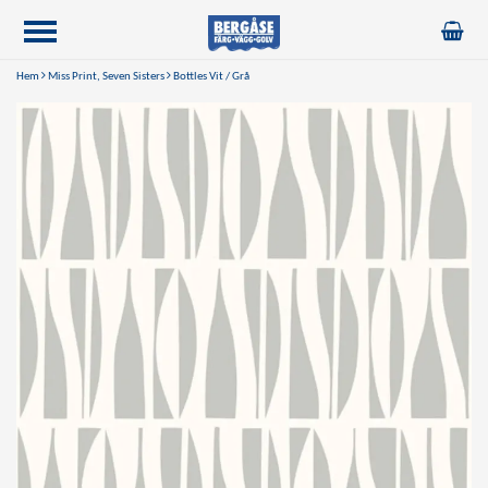
Hem
Miss Print, Seven Sisters
Bottles Vit / Grå