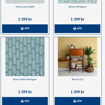
Mono Ljus Gråblå
Bloom Mintgrön
1 399 kr
1 399 kr
KÖP
KÖP
Bloom Mörk Mintgrön
Bloom Gul
1 399 kr
1 399 kr
KÖP
KÖP