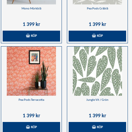
Mono Mörkblå
Pea Pods Gråblå
1 399 kr
1 399 kr
KÖP
KÖP
Pea Pods Terracotta
Jungle Vit / Grön
1 399 kr
1 399 kr
KÖP
KÖP