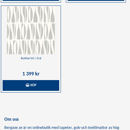
Bottles Vit / Grå
1 399 kr
KÖP
Om oss
Bergase.se är en onlinebutik med tapeter, golv och textilmattor av hög