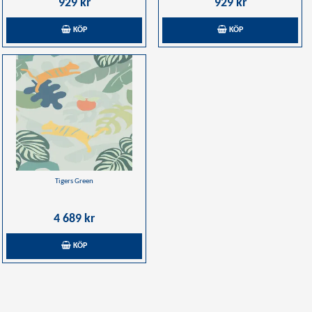
929 kr
929 kr
KÖP
KÖP
Tigers Green
4 689 kr
KÖP