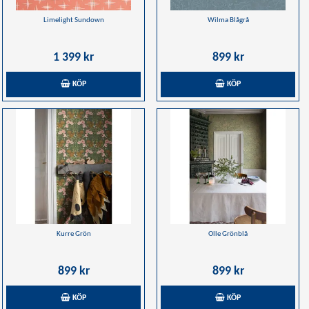
Limelight Sundown
Wilma Blågrå
1 399 kr
899 kr
KÖP
KÖP
Kurre Grön
Olle Grönblå
899 kr
899 kr
KÖP
KÖP