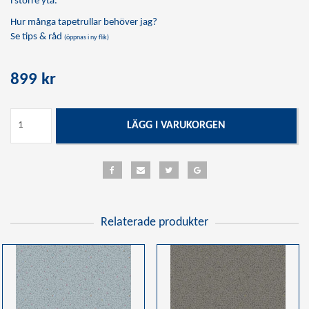
i större yta.
Hur många tapetrullar behöver jag?
Se tips & råd
(öppnas i ny flik)
899 kr
LÄGG I VARUKORGEN
Relaterade produkter