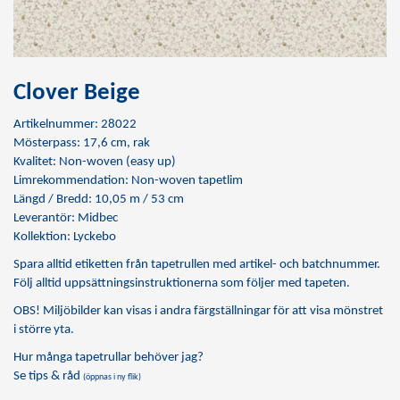
Clover Beige
Artikelnummer: 28022
Mösterpass: 17,6 cm, rak
Kvalitet: Non-woven (easy up)
Limrekommendation:
Non-woven tapetlim
Längd / Bredd: 10,05 m / 53 cm
Leverantör: Midbec
Kollektion: Lyckebo
Spara alltid etiketten från tapetrullen med artikel- och batchnummer.
Följ alltid uppsättningsinstruktionerna som följer med tapeten.
OBS! Miljöbilder kan visas i andra färgställningar för att visa mönstret
i större yta.
Hur många tapetrullar behöver jag?
Se tips & råd
(öppnas i ny flik)