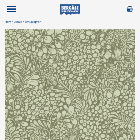
Hem
Lina ll
Siv Ljusgrön