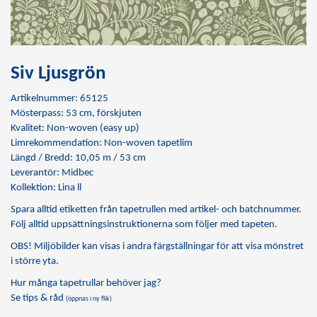
Siv Ljusgrön
Artikelnummer: 65125
Mösterpass: 53 cm, förskjuten
Kvalitet: Non-woven (easy up)
Limrekommendation:
Non-woven tapetlim
Längd / Bredd: 10,05 m / 53 cm
Leverantör: Midbec
Kollektion: Lina ll
Spara alltid etiketten från tapetrullen med artikel- och batchnummer.
Följ alltid uppsättningsinstruktionerna som följer med tapeten.
OBS! Miljöbilder kan visas i andra färgställningar för att visa mönstret
i större yta.
Hur många tapetrullar behöver jag?
Se tips & råd
(öppnas i ny flik)