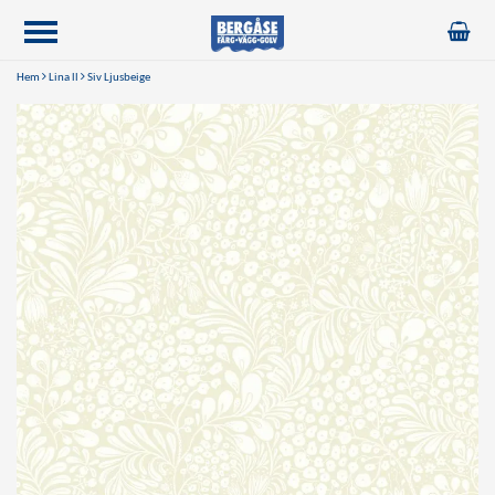
Hem
Lina ll
Siv Ljusbeige