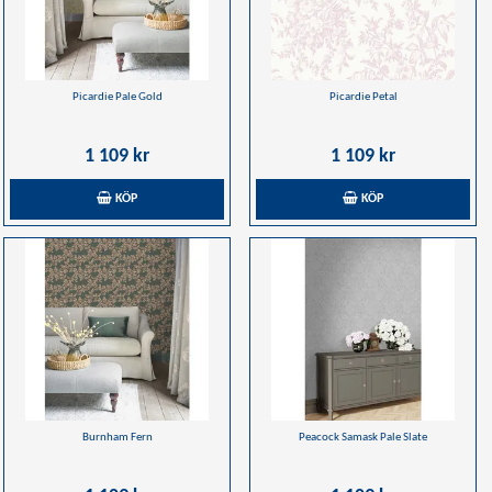
Picardie Pale Gold
Picardie Petal
1 109 kr
1 109 kr
KÖP
KÖP
Burnham Fern
Peacock Samask Pale Slate