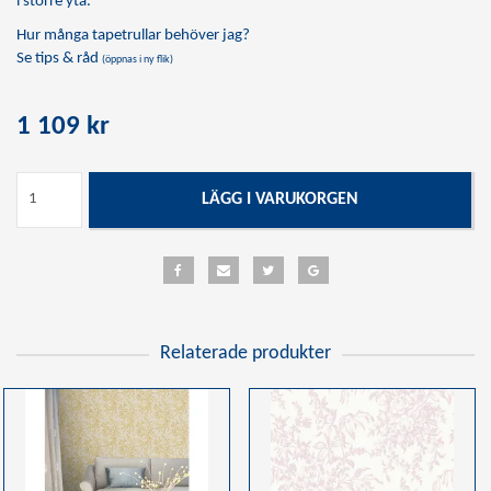
i större yta.
Hur många tapetrullar behöver jag?
Se tips & råd
(öppnas i ny flik)
1 109 kr
LÄGG I VARUKORGEN
Relaterade produkter