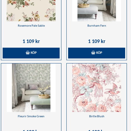
Rosemore Pale Sable
Burnham Fern
1 109 kr
1 109 kr
KÖP
KÖP
Fleurir Smoke Green
Birtle Blush