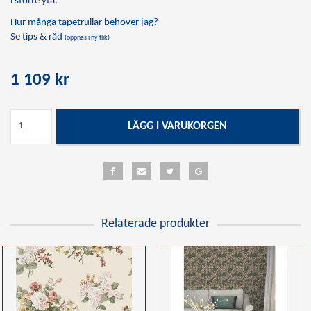
i större yta.
Hur många tapetrullar behöver jag?
Se tips & råd
(öppnas i ny flik)
1 109 kr
LÄGG I VARUKORGEN
Relaterade produkter