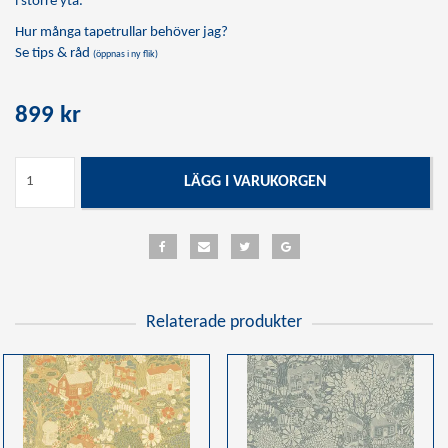
i större yta.
Hur många tapetrullar behöver jag?
Se tips & råd
(öppnas i ny flik)
899 kr
LÄGG I VARUKORGEN
Relaterade produkter