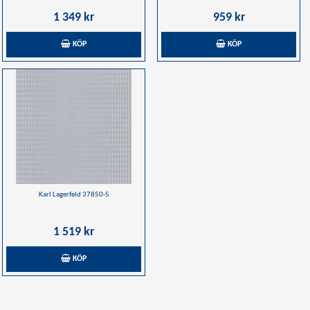
1 349 kr
959 kr
KÖP
KÖP
Karl Lagerfeld 37850-5
1 519 kr
KÖP