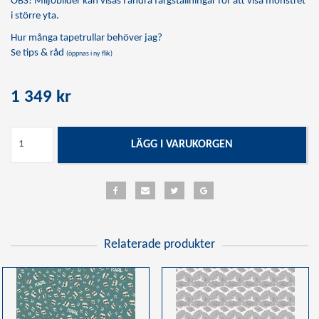
OBS! Miljöbilder kan visas i andra färgställningar för att visa mönstret
i större yta.
Hur många tapetrullar behöver jag?
Se tips & råd
(öppnas i ny flik)
1 349 kr
LÄGG I VARUKORGEN
Relaterade produkter