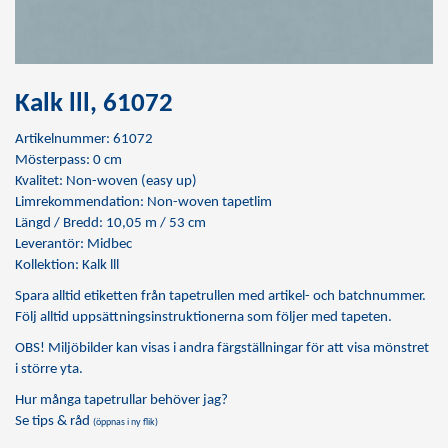
Kalk lll, 61072
Artikelnummer: 61072
Mösterpass: 0 cm
Kvalitet: Non-woven (easy up)
Limrekommendation:
Non-woven tapetlim
Längd / Bredd: 10,05 m / 53 cm
Leverantör: Midbec
Kollektion: Kalk lll
Spara alltid etiketten från tapetrullen med artikel- och batchnummer.
Följ alltid uppsättningsinstruktionerna som följer med tapeten.
OBS! Miljöbilder kan visas i andra färgställningar för att visa mönstret
i större yta.
Hur många tapetrullar behöver jag?
Se tips & råd
(öppnas i ny flik)