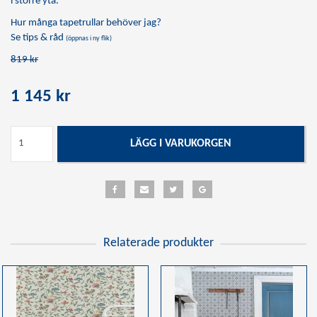
i större yta.
Hur många tapetrullar behöver jag?
Se tips & råd
(öppnas i ny flik)
819 kr
1 145 kr
LÄGG I VARUKORGEN
Relaterade produkter