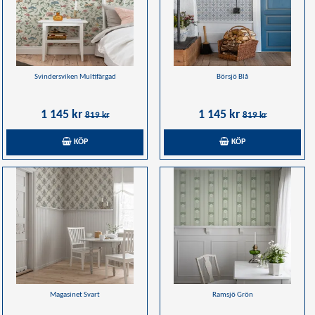
Svindersviken Multifärgad
Börsjö Blå
1 145 kr
1 145 kr
819 kr
819 kr
KÖP
KÖP
Magasinet Svart
Ramsjö Grön