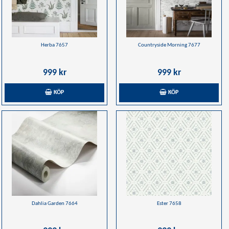
Herba 7657
Countryside Morning 7677
999 kr
999 kr
KÖP
KÖP
Dahlia Garden 7664
Ester 7658