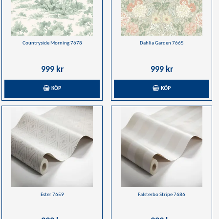
Countryside Morning 7678
Dahlia Garden 7665
999 kr
999 kr
KÖP
KÖP
Ester 7659
Falsterbo Stripe 7686