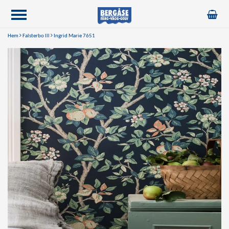
Hem
Falsterbo lll
Ingrid Marie 7651