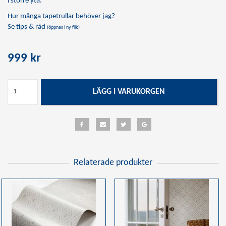
i större yta.
Hur många tapetrullar behöver jag?
Se tips & råd
(öppnas i ny flik)
999 kr
LÄGG I VARUKORGEN
Relaterade produkter