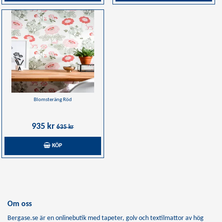
Blomsteräng Röd
935 kr
635 kr
KÖP
Om oss
Bergase.se är en onlinebutik med tapeter, golv och textilmattor av hög