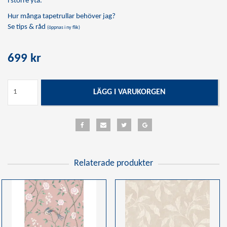
i större yta.
Hur många tapetrullar behöver jag?
Se tips & råd
(öppnas i ny flik)
699 kr
LÄGG I VARUKORGEN
Relaterade produkter