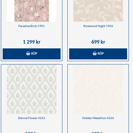
Paradise Birds 1901
Rosewood Night 1906
1 299 kr
699 kr
KÖP
KÖP
Eternal Flower 4263
Hidden Medallion 4266