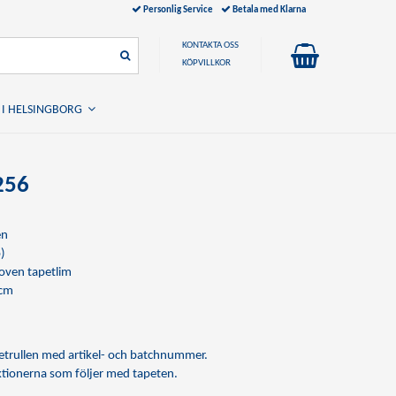
Personlig Service
Betala med Klarna
KONTAKTA OSS
KÖPVILLKOR
 I HELSINGBORG
256
en
)
ven tapetlim
 cm
apetrullen med artikel- och batchnummer.
uktionerna som följer med tapeten.