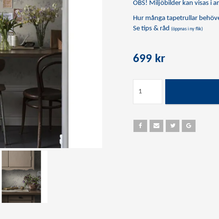
OBS! Miljöbilder kan visas i an
Hur många tapetrullar behöve
Se tips & råd
(öppnas i ny flik)
699 kr