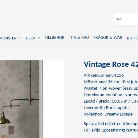
TILLBEHÖR
TIPS & RÅD
FRÅGOR & SVAR
TMÖNSTER
GOLV
BUTIK
Vintage Rose 4
Artikelnummer: 4256
Mösterpass: 38 cm, förskjut
Kvalitet: Non-woven (easy up
Limrekommendation:
Non-wo
Längd / Bredd: 10,05 m / 53
Leverantör: Boråstapeter
Kollektion: Dreamy Escape
Spara alltid etiketten från t
Följ alltid uppsättningsinstr