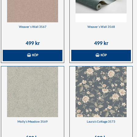
Weaver´s Wall 3567
Weaver´s Wall 3568
499 kr
499 kr
KÖP
KÖP
Molly's Meadow 3569
Laura's Cottage 3573