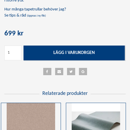
i större yta.
Hur många tapetrullar behöver jag?
Se tips & råd
(öppnas i ny flik)
699 kr
LÄGG I VARUKORGEN
Relaterade produkter