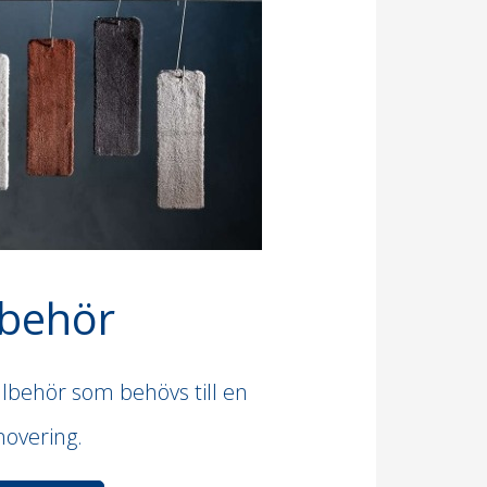
lbehör
illbehör som behövs till en
novering.