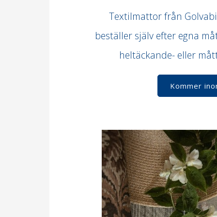
Textilmattor från Golvabi
beställer själv efter egna m
heltäckande- eller må
Kommer ino