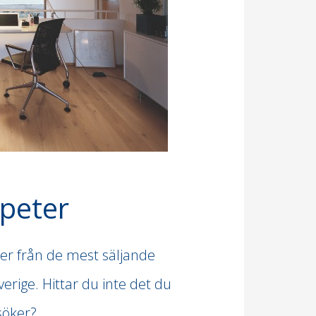
peter
ter från de mest säljande
rige. Hittar du inte det du
söker?