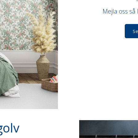
Mejla oss så h
Se
golv