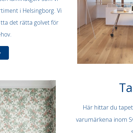
rtiment i Helsingborg. Vi
tta det rätta golvet för
behov.
v
Ta
Här hittar du tape
varumärkena inom Sve