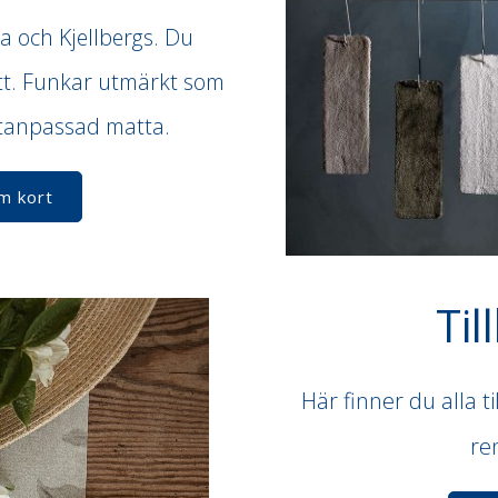
a och Kjellbergs. Du
ått. Funkar utmärkt som
ttanpassad matta.
m kort
Til
Här finner du alla t
re