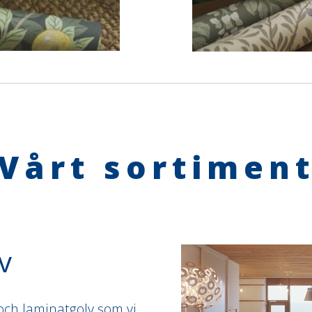
Vårt sortimen
v
 och laminatgolv som vi