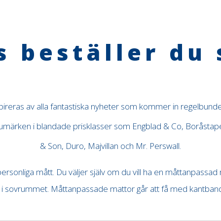
s beställer du 
spireras av alla fantastiska nyheter som kommer in regelbundet
arumärken i blandade prisklasser som Engblad & Co, Boråstap
& Son, Duro, Majvillan och Mr. Perswall.
 personliga mått. Du väljer själv om du vill ha en måttanpassad
 i sovrummet. Måttanpassade mattor går att få med kantband e