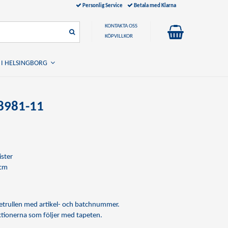
Personlig Service
Betala med Klarna
KONTAKTA OSS
KÖPVILLKOR
 I HELSINGBORG
 8981-11
ister
 cm
apetrullen med artikel- och batchnummer.
uktionerna som följer med tapeten.