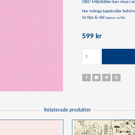
OBS! Miljöbilder kan visas i an
Hur många tapetrullar behöve
Se tips & råd
(öppnas i ny flik)
599 kr
Relaterade produkter