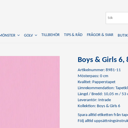
TILLBEHÖR
TIPS & RÅD
FRÅGOR & SVAR
TMÖNSTER
GOLV
BUTIK
Boys & Girls 6,
Artikelnummer: 8981-11
Mösterpass: 0 cm
Kvalitet: Papperstapet
Limrekommendation:
Tapetkl
Längd / Bredd: 10,05 m / 53
Leverantör: Intrade
Kollektion: Boys & Girls 6
Spara alltid etiketten från t
Följ alltid uppsättningsinstr